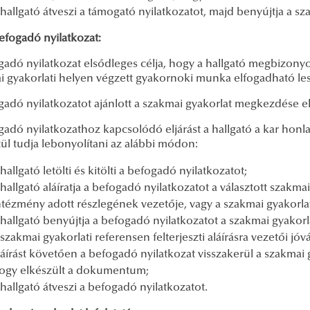
 hallgató átveszi a támogató nyilatkozatot, majd benyújtja a sz
ogadó nyilatkozat:
adó nyilatkozat elsődleges célja, hogy a hallgató megbizonyos
i gyakorlati helyen végzett gyakornoki munka elfogadható le
adó nyilatkozatot ajánlott a szakmai gyakorlat megkezdése el
gadó nyilatkozathoz kapcsolódó eljárást a hallgató a kar hon
ül tudja lebonyolítani az alábbi módon:
 hallgató letölti és kitölti a befogadó nyilatkozatot;
 hallgató aláíratja a befogadó nyilatkozatot a választott szakma
ntézmény adott részlegének vezetője, vagy a szakmai gyakorlat
 hallgató benyújtja a befogadó nyilatkozatot a szakmai gyakorl
 szakmai gyakorlati referensen felterjeszti aláírásra vezetői jó
láírást követően a befogadó nyilatkozat visszakerül a szakmai gy
ogy elkészült a dokumentum;
 hallgató átveszi a befogadó nyilatkozatot.