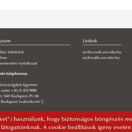
szum
Linkek
lási feltételek
archiv.netk.uni-nke.hu
elem
archiv.akk.uni-nke.hu
ntesítési nyilatkozat
év tulajdonosa:
Közszolgálati Egyetem
szám: +36 (1) 432-9000
: 1441 Budapest, Pf.: 60.
 Budapest, Ludovika tér 2,
sztő:
ket") használunk, hogy biztonságos böngészés mel
rmatikai Igazgatóság | NKE Kommunikáció
 látogatóinknak. A cookie beállítások igény eseté