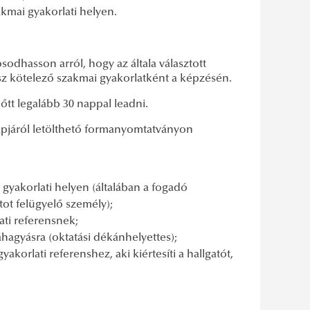
akmai gyakorlati helyen.
odhasson arról, hogy az általa választott
sz kötelező szakmai gyakorlatként a képzésén.
őtt legalább 30 nappal leadni.
lapjáról letölthető formanyomtatványon
i gyakorlati helyen (általában a fogadó
ot felügyelő személy);
ati referensnek;
váhagyásra (oktatási dékánhelyettes);
akorlati referenshez, aki kiértesíti a hallgatót,