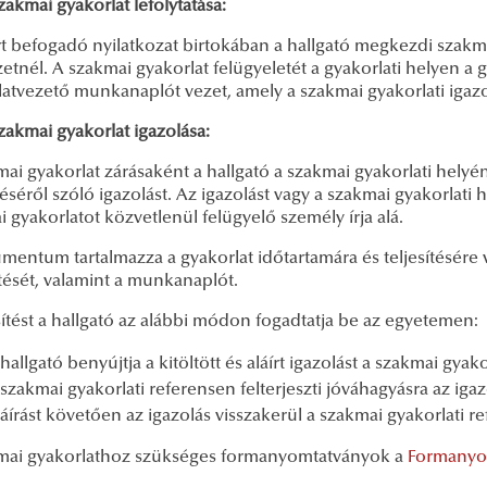
kmai gyakorlat lefolytatása:
rt befogadó nyilatkozat birtokában a hallgató megkezdi szakmai
etnél. A szakmai gyakorlat felügyeletét a gyakorlati helyen a 
atvezető munkanaplót vezet, amely a szakmai gyakorlati igazo
kmai gyakorlat igazolása:
ai gyakorlat zárásaként a hallgató a szakmai gyakorlati helyén k
éséről szóló igazolást. Az igazolást vagy a szakmai gyakorlati h
 gyakorlatot közvetlenül felügyelő személy írja alá.
mentum tartalmazza a gyakorlat időtartamára és teljesítésér
tését, valamint a munkanaplót.
sítést a hallgató az alábbi módon fogadtatja be az egyetemen:
 hallgató benyújtja a kitöltött és aláírt igazolást a szakmai gyak
 szakmai gyakorlati referensen felterjeszti jóváhagyásra az igaz
láírást követően az igazolás visszakerül a szakmai gyakorlati r
mai gyakorlathoz szükséges formanyomtatványok a
Formanyo