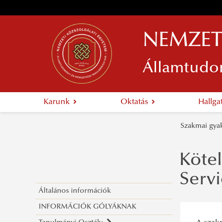
NEMZET
Államtudo
Karunk
Oktatás
Hallg
Szakmai gya
Kötel
Serv
Általános információk
INFORMÁCIÓK GÓLYÁKNAK