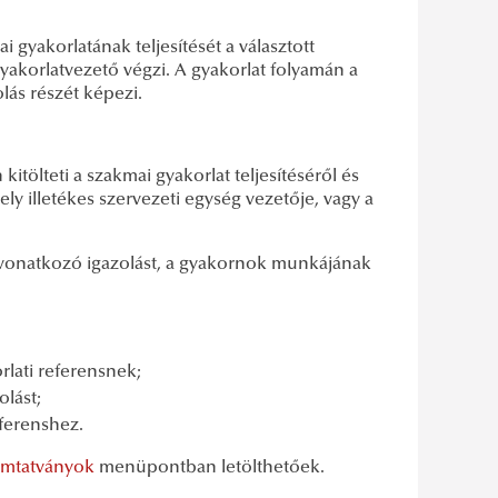
 gyakorlatának teljesítését a választott
gyakorlatvezető végzi. A gyakorlat folyamán a
lás részét képezi.
itölteti a szakmai gyakorlat teljesítéséről és
ely illetékes szervezeti egység vezetője, vagy a
e vonatkozó igazolást, a gyakornok munkájának
orlati referensnek;
olást;
eferenshez.
mtatványok
menüpontban letölthetőek.