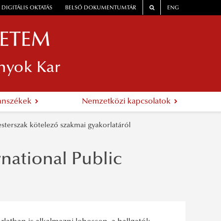
DIGITÁLIS OKTATÁS
BELSŐ DOKUMENTUMTÁR
ENG
YETEM
nyok Kar
anszékek
Nemzetközi kapcsolatok
esterszak kötelező szakmai gyakorlatáról
national Public