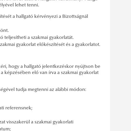
yével lehet tenni.
sítését a hallgató kérvényezi a Bizottságnál
önt.
 teljesítheti a szakmai gyakorlatát.
akmai gyakorlat előkészítését és a gyakorlatot.
éri, hogy a hallgató jelentkezéskor nyújtson be
 a képzésében elő van írva a szakmai gyakorlat
ítségével tudja megtenni az alábbi módon:
ati referensnek;
at visszakerül a szakmai gyakorlati
entum;