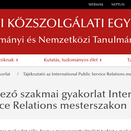
WEBMAIL
NEPTUN
I KÖZSZOLGÁLATI EG
mányi és Nemzetközi Tanulmá
atóknak
Kutatás, tudományos élet
T
korlat
Tájékoztató az International Public Service Relations m
ező szakmai gyakorlat Inter
ice Relations mesterszakon