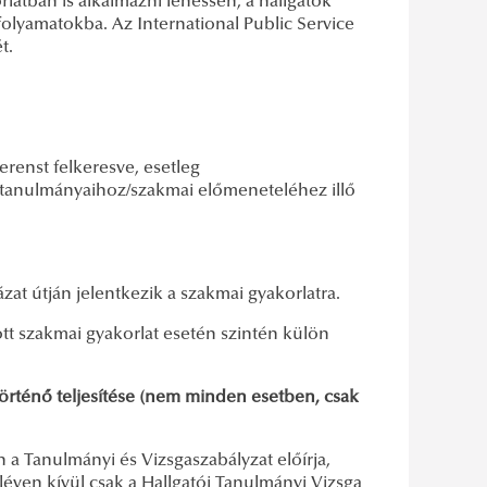
rlatban is alkalmazni lehessen, a hallgatók
olyamatokba. Az International Public Service
ét.
erenst felkeresve, esetleg
 a tanulmányaihoz/szakmai előmeneteléhez illő
zat útján jelentkezik a szakmai gyakorlatra.
tt szakmai gyakorlat esetén szintén külön
történő teljesítése (nem minden esetben, csak
a Tanulmányi és Vizsgaszabályzat előírja,
léven kívül csak a Hallgatói Tanulmányi Vizsga