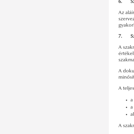
XXXV. OTDK 2021
ITDK 2025 tavasz
6. Sza
XXXIV. OTDK 2019
ITDK 2024 ősz
Az aláí
szervez
XXXIII. OTDK 2017
ITDK 2024 tavasz
gyakorl
XXXII. OTDK 2015
ITDK 2023 ősz
7. Sza
ITDK 2022 ősz
A szakm
ITDK 2022 tavasz
értékel
ITDK 2021 ősz
szakmai
ITDK 2021 tavasz
A doku
minősí
ITDK 2020 ősz
ITDK 2019 ősz
A telje
ITDK 2018 ősz
a
ITDK 2018 tavasz
a
a
ITDK 2016 ősz
ITDK 2016 tavasz
A szak