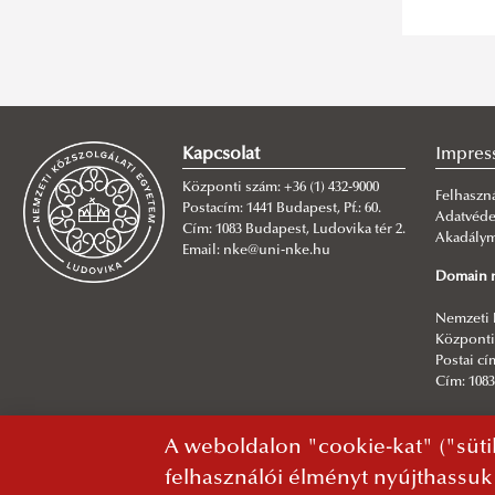
ITDK 2015 ősz
ITDK 2014 ősz
ITDK 2014 tavasz
Kapcsolat
Impres
Központi szám: +36 (1) 432-9000
Felhaszná
Postacím: 1441 Budapest, Pf.: 60.
Adatvéd
Cím: 1083 Budapest, Ludovika tér 2.
Akadályme
Email: nke@uni-nke.hu
Domain n
Nemzeti 
Központi 
Postai cím
Cím: 1083
Főszerke
A weboldalon "cookie-kat" ("süti
NKE Info
felhasználói élményt nyújthassuk