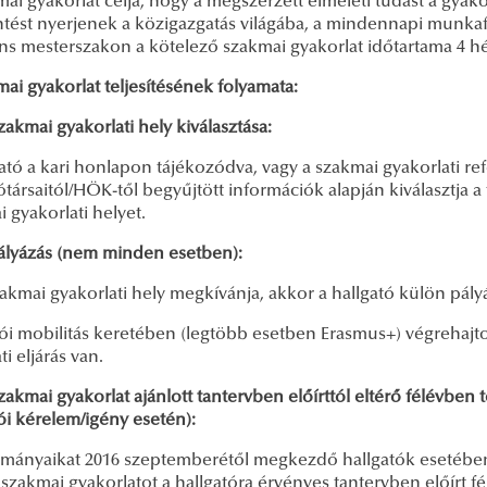
ai gyakorlat célja, hogy a megszerzett elméleti tudást a gyako
ntést nyerjenek a közigazgatás világába, a mindennapi munkaf
ons mesterszakon a kötelező szakmai gyakorlat időtartama 4 h
ai gyakorlat teljesítésének folyamata:
kmai gyakorlati hely kiválasztása:
ató a kari honlapon tájékozódva, vagy a szakmai gyakorlati ref
ótársaitól/HÖK-től begyűjtött információk alapján kiválasztja
 gyakorlati helyet.
yázás (nem minden esetben):
akmai gyakorlati hely megkívánja, akkor a hallgató külön pályá
tói mobilitás keretében (legtöbb esetben Erasmus+) végrehajto
ti eljárás van.
mai gyakorlat ajánlott tantervben előírttól eltérő félévben 
ói kérelem/igény esetén):
lmányaikat 2016 szeptemberétől megkezdő hallgatók esetében 
szakmai gyakorlatot a hallgatóra érvényes tantervben előírt fé