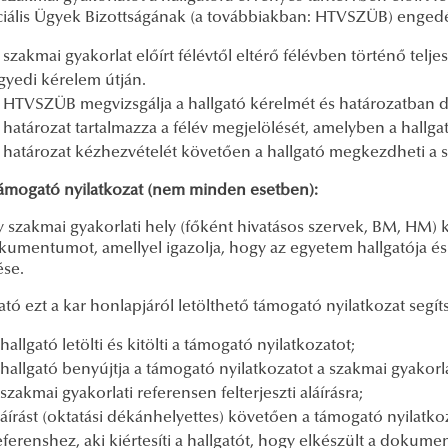
ciális Ügyek Bizottságának (a továbbiakban: HTVSZÜB) engedél
 szakmai gyakorlat előírt félévtől eltérő félévben történő telje
gyedi kérelem útján.
 HTVSZÜB megvizsgálja a hallgató kérelmét és határozatban d
 határozat tartalmazza a félév megjelölését, amelyben a hallgató
 határozat kézhezvételét követően a hallgató megkezdheti a sz
ogató nyilatkozat (nem minden esetben):
szakmai gyakorlati hely (főként hivatásos szervek, BM, HM) k
kumentumot, amellyel igazolja, hogy az egyetem hallgatója és
ése.
ató ezt a kar honlapjáról letölthető támogató nyilatkozat seg
 hallgató letölti és kitölti a támogató nyilatkozatot;
 hallgató benyújtja a támogató nyilatkozatot a szakmai gyakorl
 szakmai gyakorlati referensen felterjeszti aláírásra;
láírást (oktatási dékánhelyettes) követően a támogató nyilatkoz
eferenshez, aki kiértesíti a hallgatót, hogy elkészült a dokum