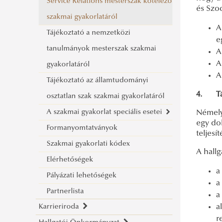
Service Relations mesterszak kötelező
Kiberbiztonsági mesterképzési szak
és Szo
szakmai gyakorlatáról
Kormányzás és vezetés
A
Tájékoztató a nemzetközi
mesterképzési szak
e
tanulmányok mesterszak szakmai
Közigazgatási mesterképzési szak
A
A
gyakorlatáról
Közgazdálkodás és közpolitika
A
Tájékoztató az államtudományi
mesterképzési szak
4. Tám
osztatlan szak szakmai gyakorlatáról
Nemzetközi közszolgálati
A szakmai gyakorlat speciális esetei
kapcsolatok mesterképzési szak
Némely 
egy do
Formanyomtatványok
Nemzetközi tanulmányok
Egyéni szakmai gyakorlóhely
teljesít
Szakmai gyakorlati kódex
mesterképzési szak
választása
A hallg
Elérhetőségek
MA szintű szabadon választható
A szakmai gyakorlat
a
Pályázati lehetőségek
tantárgyak
munkatapasztalattal történő
a
Partnerlista
kiváltása
a
Karrieriroda
a
Szervezés alatt álló szakmai
r