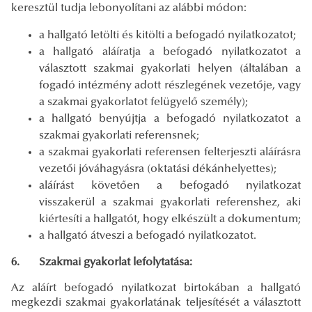
keresztül tudja lebonyolítani az alábbi módon:
a hallgató letölti és kitölti a befogadó nyilatkozatot;
a hallgató aláíratja a befogadó nyilatkozatot a
választott szakmai gyakorlati helyen (általában a
fogadó intézmény adott részlegének vezetője, vagy
a szakmai gyakorlatot felügyelő személy);
a hallgató benyújtja a befogadó nyilatkozatot a
szakmai gyakorlati referensnek;
a szakmai gyakorlati referensen felterjeszti aláírásra
vezetői jóváhagyásra (oktatási dékánhelyettes);
aláírást követően a befogadó nyilatkozat
visszakerül a szakmai gyakorlati referenshez, aki
kiértesíti a hallgatót, hogy elkészült a dokumentum;
a hallgató átveszi a befogadó nyilatkozatot.
6. Szakmai gyakorlat lefolytatása:
Az aláírt befogadó nyilatkozat birtokában a hallgató
megkezdi szakmai gyakorlatának teljesítését a választott