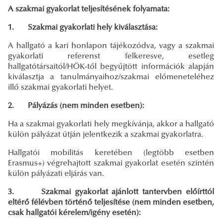
A szakmai gyakorlat teljesítésének folyamata:
1. Szakmai gyakorlati hely kiválasztása:
A hallgató a kari honlapon tájékozódva, vagy a szakmai
gyakorlati referenst felkeresve, esetleg
hallgatótársaitól/HÖK-től begyűjtött információk alapján
kiválasztja a tanulmányaihoz/szakmai előmeneteléhez
illő szakmai gyakorlati helyet.
2. Pályázás (nem minden esetben):
Ha a szakmai gyakorlati hely megkívánja, akkor a hallgató
külön pályázat útján jelentkezik a szakmai gyakorlatra.
Hallgatói mobilitás keretében (legtöbb esetben
Erasmus+) végrehajtott szakmai gyakorlat esetén szintén
külön pályázati eljárás van.
3. Szakmai gyakorlat ajánlott tantervben előírttól
eltérő félévben történő teljesítése (nem minden esetben,
csak hallgatói kérelem/igény esetén):