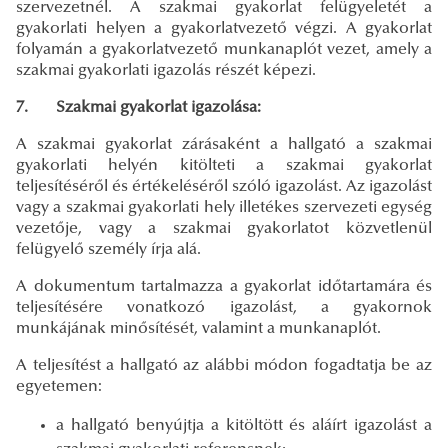
szervezetnél. A szakmai gyakorlat felügyeletét a
gyakorlati helyen a gyakorlatvezető végzi. A gyakorlat
folyamán a gyakorlatvezető munkanaplót vezet, amely a
szakmai gyakorlati igazolás részét képezi.
7. Szakmai gyakorlat igazolása:
A szakmai gyakorlat zárásaként a hallgató a szakmai
gyakorlati helyén kitölteti a szakmai gyakorlat
teljesítéséről és értékeléséről szóló igazolást. Az igazolást
vagy a szakmai gyakorlati hely illetékes szervezeti egység
vezetője, vagy a szakmai gyakorlatot közvetlenül
felügyelő személy írja alá.
A dokumentum tartalmazza a gyakorlat időtartamára és
teljesítésére vonatkozó igazolást, a gyakornok
munkájának minősítését, valamint a munkanaplót.
A teljesítést a hallgató az alábbi módon fogadtatja be az
egyetemen:
a hallgató benyújtja a kitöltött és aláírt igazolást a