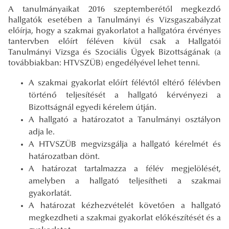
A tanulmányaikat 2016 szeptemberétől megkezdő
hallgatók esetében a Tanulmányi és Vizsgaszabályzat
előírja, hogy a szakmai gyakorlatot a hallgatóra érvényes
tantervben előírt féléven kívül csak a Hallgatói
Tanulmányi Vizsga és Szociális Ügyek Bizottságának (a
továbbiakban: HTVSZÜB) engedélyével lehet tenni.
A szakmai gyakorlat előírt félévtől eltérő félévben
történő teljesítését a hallgató kérvényezi a
Bizottságnál egyedi kérelem útján.
A hallgató a határozatot a Tanulmányi osztályon
adja le.
A HTVSZÜB megvizsgálja a hallgató kérelmét és
határozatban dönt.
A határozat tartalmazza a félév megjelölését,
amelyben a hallgató teljesítheti a szakmai
gyakorlatát.
A határozat kézhezvételét követően a hallgató
megkezdheti a szakmai gyakorlat előkészítését és a