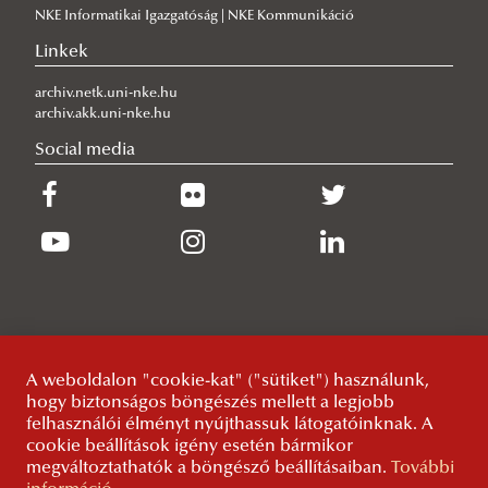
NKE Informatikai Igazgatóság | NKE Kommunikáció
A szakmai gyakorlat speciális esetei
szak
Linkek
Formanyomtatványok
Nemzetközi tanulmányok mesterképzési szak
Egyéni szakmai gyakorlóhely választása
Szakmai gyakorlati kódex
MA szintű szabadon választható tantárgyak
A szakmai gyakorlat munkatapasztalattal történő
archiv.netk.uni-nke.hu
archiv.akk.uni-nke.hu
Elérhetőségek
kiváltása
Social media
Pályázati lehetőségek
Szervezés alatt álló szakmai gyakorlat
Partnerlista
Erasmus programok és a szakmai gyakorlat időbeli
Karrieriroda
összehangolása
Hallgatói Önkormányzat
Bemutatkozás
Szakmai gyakorlat időpontjának módosítása
Hallgatói pénzügyek
Álláspályázatok
Köszöntő
Pályázati felhívások
Mindent a HÖK-ről
Kollégium
Diákjóléti Bizottság
A weboldalon "cookie-kat" ("sütiket") használunk,
Szakkollégiumok
Kollégiumi Bizottság
hogy biztonságos böngészés mellett a legjobb
felhasználói élményt nyújthassuk látogatóinknak. A
Tudományos Diákkörök
Tanulmányi Bizottság
Bemutatás
cookie beállítások igény esetén bármikor
megváltoztathatók a böngésző beállításaiban.
További
Erasmus+ és egyéb külföldi ösztöndíjak
Kommunikációs és Média Bizottság
Ostrakon Szakkollégium
Általános tájékoztató