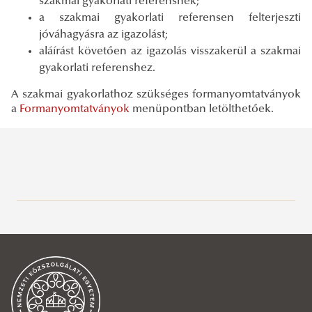
szakmai gyakorlati referensnek;
a szakmai gyakorlati referensen felterjeszti
jóváhagyásra az igazolást;
aláírást követően az igazolás visszakerül a szakmai
gyakorlati referenshez.
A szakmai gyakorlathoz szükséges formanyomtatványok
a
Formanyomtatványok
menüpontban letölthetőek.
Általános információk
INFORMÁCIÓK GÓLYÁKNAK
Tanulmányi Osztály
Tanulmányi ügyek
Ügyfélfogadás
Tantervek
Elérhetőségek
Tanév rendje