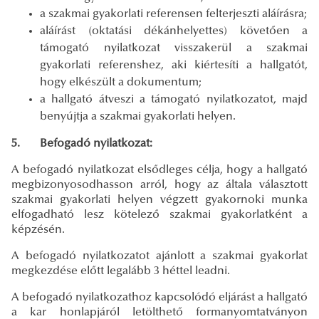
a szakmai gyakorlati referensen felterjeszti aláírásra;
aláírást (oktatási dékánhelyettes) követően a
támogató nyilatkozat visszakerül a szakmai
gyakorlati referenshez, aki kiértesíti a hallgatót,
hogy elkészült a dokumentum;
a hallgató átveszi a támogató nyilatkozatot, majd
benyújtja a szakmai gyakorlati helyen.
5. Befogadó nyilatkozat:
A befogadó nyilatkozat elsődleges célja, hogy a hallgató
megbizonyosodhasson arról, hogy az általa választott
szakmai gyakorlati helyen végzett gyakornoki munka
elfogadható lesz kötelező szakmai gyakorlatként a
képzésén.
A befogadó nyilatkozatot ajánlott a szakmai gyakorlat
megkezdése előtt legalább 3 héttel leadni.
A befogadó nyilatkozathoz kapcsolódó eljárást a hallgató
a kar honlapjáról letölthető formanyomtatványon