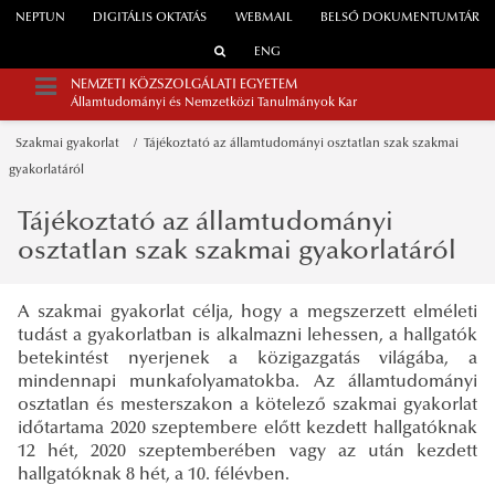
NEPTUN
DIGITÁLIS OKTATÁS
WEBMAIL
BELSŐ DOKUMENTUMTÁR
ENG
NEMZETI KÖZSZOLGÁLATI EGYETEM
Államtudományi és Nemzetközi Tanulmányok Kar
Szakmai gyakorlat
Tájékoztató az államtudományi osztatlan szak szakmai
gyakorlatáról
Tájékoztató az államtudományi
osztatlan szak szakmai gyakorlatáról
A szakmai gyakorlat célja, hogy a megszerzett elméleti
tudást a gyakorlatban is alkalmazni lehessen, a hallgatók
betekintést nyerjenek a közigazgatás világába, a
mindennapi munkafolyamatokba. Az államtudományi
osztatlan és mesterszakon a kötelező szakmai gyakorlat
időtartama 2020 szeptembere előtt kezdett hallgatóknak
12 hét, 2020 szeptemberében vagy az után kezdett
hallgatóknak 8 hét, a 10. félévben.